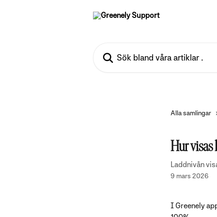
Hoppa till huvudinnehåll
Sök bland våra artiklar …
Alla samlingar
Hur visas 
Laddnivån visa
9 mars 2026
I Greenely app