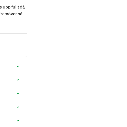
s upp fullt då 
d framöver så 