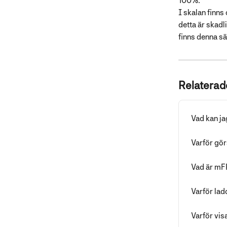
100%. 
I skalan finns 
detta är skadli
finns denna s
Relaterade
Vad kan ja
Varför gör
Vad är mFR
Varför lad
Varför visa