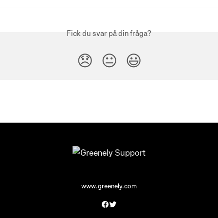
Fick du svar på din fråga?
😞
😐
😃
www.greenely.com